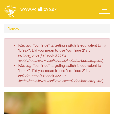
Skočiť
na
www.vcielkovo.sk
Toggl
hlavný
navig
obsah
Domov
×
Chybová
Warning
: "continue" targeting switch is equivalent to
správa
"break". Did you mean to use "continue 2"? v
include_once()
(riadok
3557
z
/web/vhosts/www.vcielkovo.sk/includes/bootstrap.inc
).
Warning
: "continue" targeting switch is equivalent to
"break". Did you mean to use "continue 2"? v
include_once()
(riadok
3557
z
/web/vhosts/www.vcielkovo.sk/includes/bootstrap.inc
).