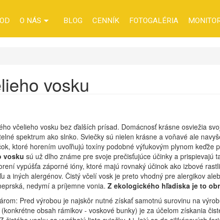
OD
O NÁS
BLOG
CENNÍK
FOTOGALÉRIA
MONITO
lieho vosku
stého včelieho vosku bez ďalších prísad. Domácnosť krásne osviežia s
etelné spektrum ako slnko. Sviečky sú nielen krásne a voňavé ale nav
čok, ktoré horením uvoľňujú toxíny podobné výfukovým plynom keďže pa
o vosku
sú už dlho známe pre svoje prečisťujúce účinky a prispievajú ta
rení vypúšťa záporné ióny, ktoré majú rovnaký účinok ako izbové rastlin
u a iných alergénov. Čistý včelí vosk je preto vhodný pre alergikov alebo
 neprská, nedymí a príjemne vonia.
Z ekologického hľadiska je to ob
árom: Pred výrobou je najskôr nutné získať samotnú surovinu na výrobu -
 (konkrétne obsah rámikov - voskové bunky) je za účelom získania čisté