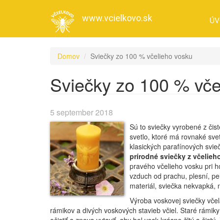
Skočiť
na
www.vcielkovo.sk
ÚV
hlavný
obsah
Domov
Sviečky zo 100 % včelieho vosku
Sviečky zo 100 % vče
5 september 2018
Sú to sviečky vyrobené z či
svetlo, ktoré má rovnaké sv
klasických parafínových svie
prírodné sviečky z včelieh
pravého včelieho vosku pri ho
vzduch od prachu, plesní, peľ
materiál, sviečka nekvapká,
Výroba voskovej sviečky včel
rámikov a divých voskových stavieb včiel. Staré rámiky