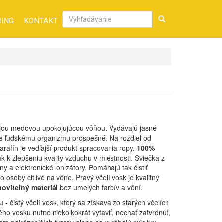
RING
KONTAKT
Vyhľadávanie
vojou medovou upokojujúcou vôňou. Vydávajú jasné
yše ľudskému organizmu prospešné. Na rozdiel od
rafín je vedľajší produkt spracovania ropy.
100%
k k zlepšeniu kvality vzduchu v miestnosti. Sviečka z
y a elektronické ionizátory. Pomáhajú tak čistiť
 osoby citlivé na vône. Pravý včelí vosk je kvalitný
noviteľný materiál
bez umelých farbív a vôní.
 čistý včelí vosk, ktorý sa získava zo starých včelích
ho vosku nutné niekoľkokrát vytaviť, nechať zatvrdnúť,