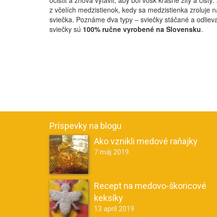
očistiť a znova vytaviť, aby bol vosk krásne žltý a čistý
z včelích medzistienok, kedy sa medzistienka zroluje 
sviečka. Poznáme dva typy – sviečky stáčané a odlievan
sviečky sú
100% ručne vyrobené na Slovensku
.
Príspevky na blogu
Ako vznikli medové raňajky
7 máj 2019
Recept na medovo-škoricové
keksíky
13 apríl 2019