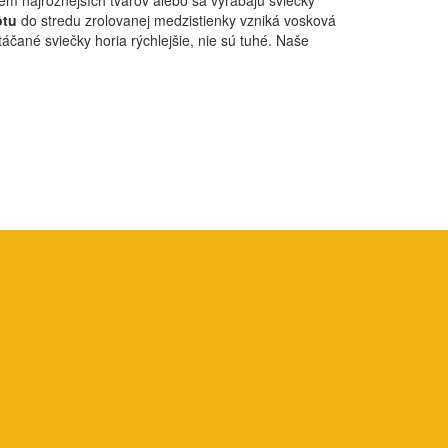
foriem najrôznejších tvarov alebo sa vyrábajú sviečky
ôtu
do stredu zrolovanej medzistienky vzniká vosková
áčané sviečky horia rýchlejšie, nie sú tuhé. Naše