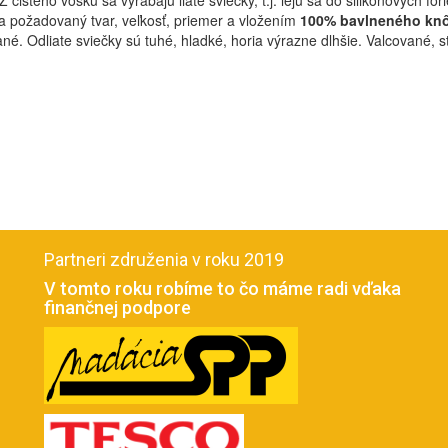
. Z čistého vosku sa vyrábajú liate sviečky, t.j. lejú sa do silikónových 
na požadovaný tvar, veľkosť, priemer a vložením
100% bavlneného kn
é. Odliate sviečky sú tuhé, hladké, horia výrazne dlhšie. Valcované, st
Partneri združenia v roku 2019
V tomto roku robíme to čo máme radi vďaka
finančnej podpore